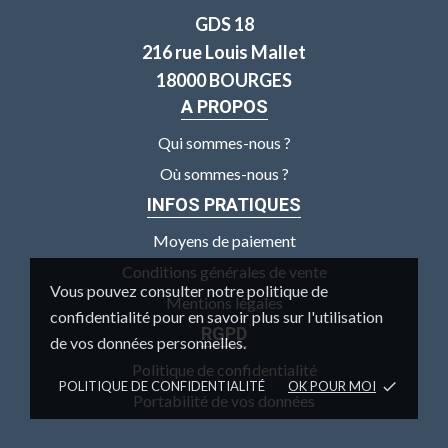
GDS 18
216 rue Louis Mallet
18000 BOURGES
A PROPOS
Qui sommes-nous ?
Où sommes-nous ?
INFOS PRATIQUES
Moyens de paiement
Conditions générales de vente
Vous pouvez consulter notre politique de
Mentions légales
confidentialité pour en savoir plus sur l'utilisation
RGPD
de vos données personnelles.
Politique de confidentialité
POLITIQUE DE CONFIDENTIALITÉ
OK POUR MOI
done
Portabilité de vos données