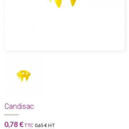
Candisac
0,78 €
TTC
0,65 € HT