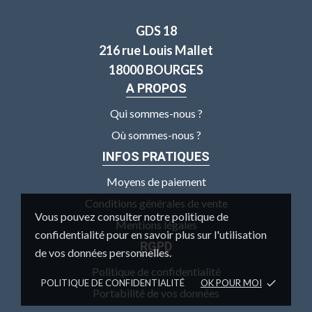
GDS 18
216 rue Louis Mallet
18000 BOURGES
A PROPOS
Qui sommes-nous ?
Où sommes-nous ?
INFOS PRATIQUES
Moyens de paiement
Conditions générales de vente
Vous pouvez consulter notre politique de
Mentions légales
confidentialité pour en savoir plus sur l'utilisation
RGPD
de vos données personnelles.
Politique de confidentialité
POLITIQUE DE CONFIDENTIALITÉ
OK POUR MOI
done
Portabilité de vos données