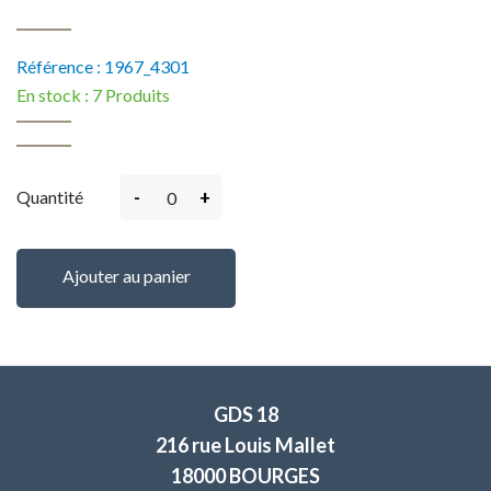
Référence :
1967_4301
En stock :
7 Produits
-
+
Quantité
Ajouter au panier
GDS 18
216 rue Louis Mallet
18000 BOURGES