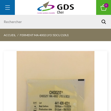
0
ACCUEIL
FERMENT MA 4002 LYO 5DCU (10U)