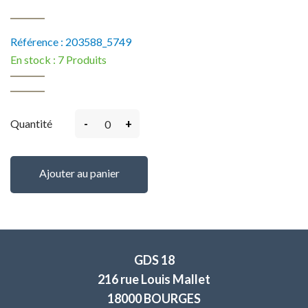
Référence :
203588_5749
En stock :
7 Produits
-
+
Quantité
Ajouter au panier
GDS 18
216 rue Louis Mallet
18000 BOURGES