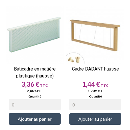
Baticadre en matière
Cadre DADANT hausse
plastique (hausse)
Prix
Prix
3,36 €
1,44 €
2,80 € HT
1,20 € HT
Ajouter au panier
Ajouter au panier