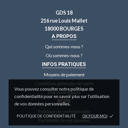
GDS 18
216 rue Louis Mallet
18000 BOURGES
A PROPOS
Qui sommes-nous ?
Où sommes-nous ?
INFOS PRATIQUES
Moyens de paiement
Conditions générales de vente
Vous pouvez consulter notre politique de
Mentions légales
confidentialité pour en savoir plus sur l'utilisation
RGPD
de vos données personnelles.
Politique de confidentialité
POLITIQUE DE CONFIDENTIALITÉ
OK POUR MOI
done
Portabilité de vos données