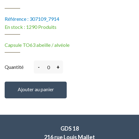
Référence :
307109_7914
En stock :
1290 Produits
Capsule TO63 abeille / alvéole
-
+
Quantité
Ajouter au panier
GDS 18
216 rue Louis Mallet