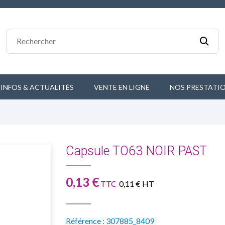
 INFOS & ACTUALITÉS
VENTE EN LIGNE
NOS PRESTATI
Capsule TO63 NOIR PAST
0,13 €
TTC
0,11 € HT
Référence :
307885_8409