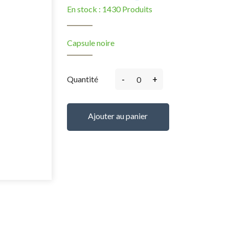
En stock :
1430 Produits
Capsule noire
-
+
Quantité
Ajouter au panier