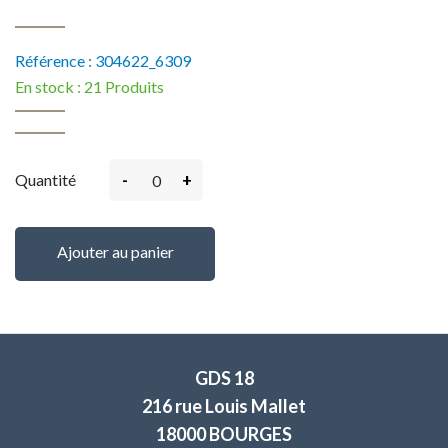
Référence :
304622_6309
En stock :
21 Produits
-
+
Quantité
Ajouter au panier
GDS 18
216 rue Louis Mallet
18000 BOURGES