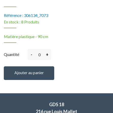
Référence :
306134_7073
En stock :
8 Produits
Matière plastique - 90 cm
-
+
Quantité
Ajouter au panier
GDS 18
216 rue Louis Mallet