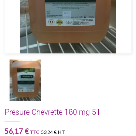
Présure Chevrette 180 mg 5 l
56,17 €
TTC
53,24 € HT