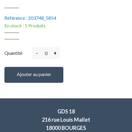
Référence :
203748_5854
En stock :
5 Produits
-
+
Quantité
Ajouter au panier
GDS 18
216 rue Louis Mallet
18000 BOURGES