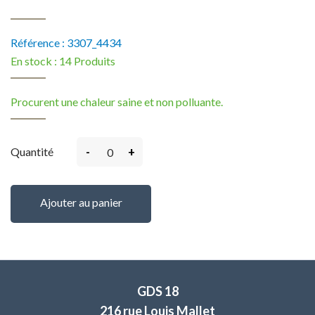
Référence :
3307_4434
En stock :
14 Produits
Procurent une chaleur saine et non polluante.
-
+
Quantité
Ajouter au panier
GDS 18
216 rue Louis Mallet