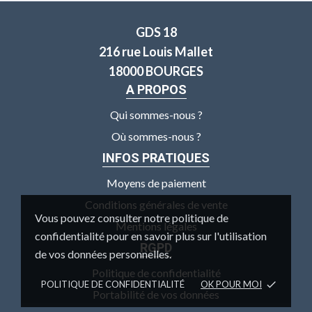
GDS 18
216 rue Louis Mallet
18000 BOURGES
A PROPOS
Qui sommes-nous ?
Où sommes-nous ?
INFOS PRATIQUES
Moyens de paiement
Conditions générales de vente
Vous pouvez consulter notre politique de
Mentions légales
confidentialité pour en savoir plus sur l'utilisation
RGPD
de vos données personnelles.
Politique de confidentialité
POLITIQUE DE CONFIDENTIALITÉ
OK POUR MOI
done
Portabilité de vos données