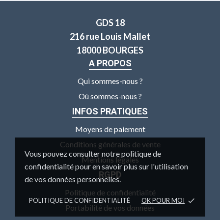
GDS 18
216 rue Louis Mallet
18000 BOURGES
A PROPOS
Qui sommes-nous ?
Où sommes-nous ?
INFOS PRATIQUES
Moyens de paiement
Conditions générales de vente
Vous pouvez consulter notre politique de
Mentions légales
confidentialité pour en savoir plus sur l'utilisation
RGPD
de vos données personnelles.
Politique de confidentialité
POLITIQUE DE CONFIDENTIALITÉ
OK POUR MOI
done
Portabilité de vos données