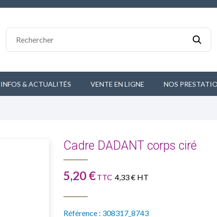
 INFOS & ACTUALITÉS
VENTE EN LIGNE
NOS PRESTATI
Cadre DADANT corps ciré
5,20 €
TTC
4,33 € HT
Référence :
308317_8743