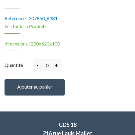
Référence :
307850_8381
En stock :
5 Produits
dimensions : 230x523x100
-
+
Quantité
Ajouter au panier
GDS 18
216 rue Louis Mallet