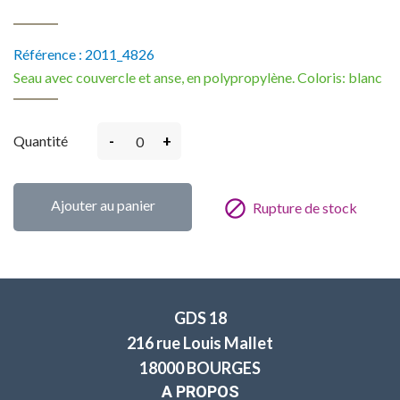
Référence :
2011_4826
Seau avec couvercle et anse, en polypropylène. Coloris: blanc
-
+
Quantité
Ajouter au panier

Rupture de stock
GDS 18
216 rue Louis Mallet
18000 BOURGES
A PROPOS