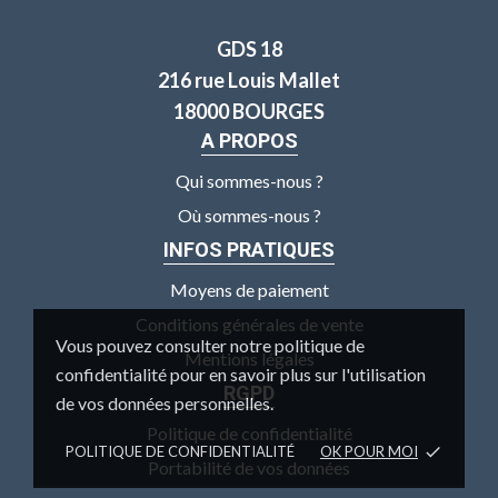
GDS 18
216 rue Louis Mallet
18000 BOURGES
A PROPOS
Qui sommes-nous ?
Où sommes-nous ?
INFOS PRATIQUES
Moyens de paiement
Conditions générales de vente
Vous pouvez consulter notre politique de
Mentions légales
confidentialité pour en savoir plus sur l'utilisation
RGPD
de vos données personnelles.
Politique de confidentialité
POLITIQUE DE CONFIDENTIALITÉ
OK POUR MOI
done
Portabilité de vos données