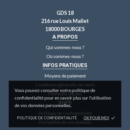
GDS 18
216 rue Louis Mallet
18000 BOURGES
A PROPOS
Qui sommes-nous ?
Où sommes-nous ?
INFOS PRATIQUES
Moyens de paiement
Conditions générales de vente
Vous pouvez consulter notre politique de
Mentions légales
confidentialité pour en savoir plus sur l'utilisation
RGPD
de vos données personnelles.
Politique de confidentialité
POLITIQUE DE CONFIDENTIALITÉ
OK POUR MOI
done
Portabilité de vos données