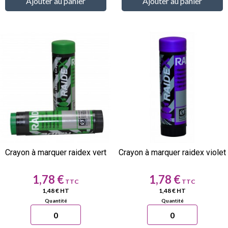
Ajouter au panier
Ajouter au panier
Crayon à marquer raidex vert
Crayon à marquer raidex violet
Prix
Prix
1,78 €
1,78 €
1,48 € HT
1,48 € HT