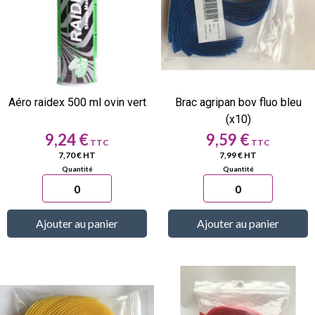
Aéro raidex 500 ml ovin vert
Brac agripan bov fluo bleu
(x10)
Prix
Prix
9,24 €
9,59 €
7,70 € HT
7,99 € HT
Ajouter au panier
Ajouter au panier