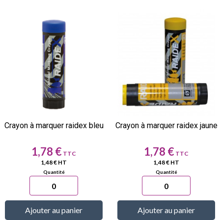
Crayon à marquer raidex bleu
Crayon à marquer raidex jaune
Prix
Prix
1,78 €
1,78 €
1,48 € HT
1,48 € HT
Ajouter au panier
Ajouter au panier