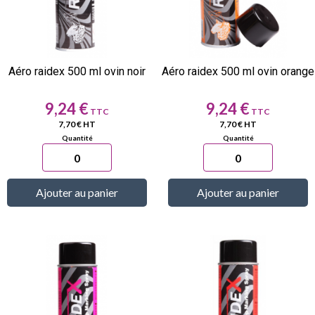
Aéro raidex 500 ml ovin noir
Aéro raidex 500 ml ovin orange
Prix
Prix
9,24 €
9,24 €
7,70 € HT
7,70 € HT
Ajouter au panier
Ajouter au panier