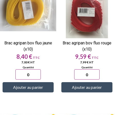
Brac agripan bov fluo jaune
Brac agripan bov fluo rouge
(x10)
(x10)
Prix
Prix
8,40 €
9,59 €
7,00 € HT
7,99 € HT
Ajouter au panier
Ajouter au panier