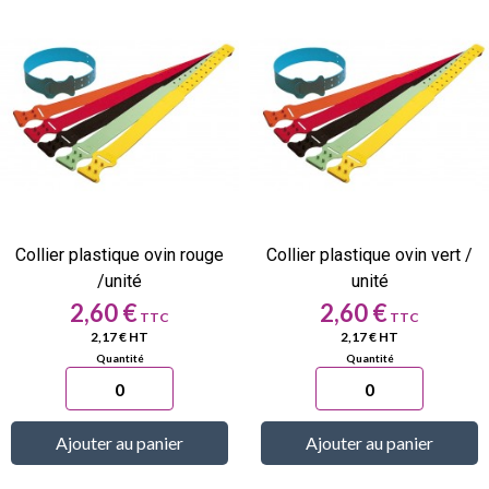
Collier plastique ovin rouge
Collier plastique ovin vert /
/unité
unité
Prix
Prix
2,60 €
2,60 €
2,17 € HT
2,17 € HT
Ajouter au panier
Ajouter au panier