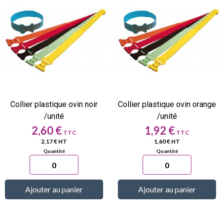
Collier plastique ovin noir
Collier plastique ovin orange
/unité
/unité
Prix
Prix
2,60 €
1,92 €
2,17 € HT
1,60 € HT
Ajouter au panier
Ajouter au panier