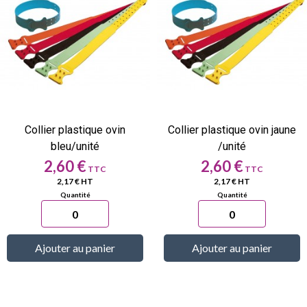
Collier plastique ovin
Collier plastique ovin jaune
bleu/unité
/unité
Prix
Prix
2,60 €
2,60 €
2,17 € HT
2,17 € HT
Ajouter au panier
Ajouter au panier