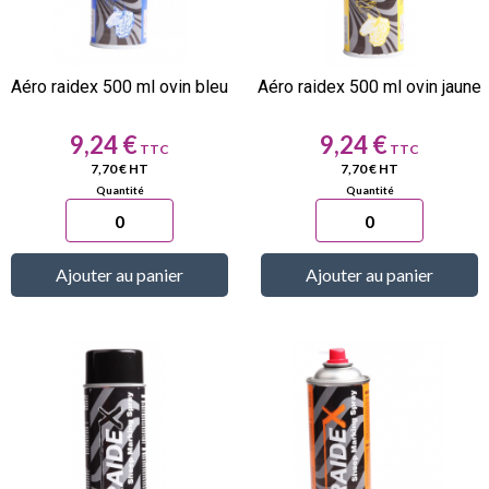
Aéro raidex 500 ml ovin bleu
Aéro raidex 500 ml ovin jaune
Prix
Prix
9,24 €
9,24 €
7,70 € HT
7,70 € HT
Ajouter au panier
Ajouter au panier