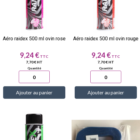
Aéro raidex 500 ml ovin rose
Aéro raidex 500 ml ovin rouge
Prix
Prix
9,24 €
9,24 €
7,70 € HT
7,70 € HT
Ajouter au panier
Ajouter au panier