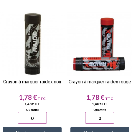
Crayon à marquer raidex noir
Crayon à marquer raidex rouge
Prix
Prix
1,78 €
1,78 €
1,48 € HT
1,48 € HT