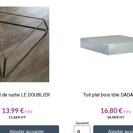
t de ruche LE DOUBLIER
Toit plat bois tôle DA
Prix
Prix
13,99 €
16,80 €
11,66 € HT
14,00 € HT
Ajouter au panier
Ajouter au p