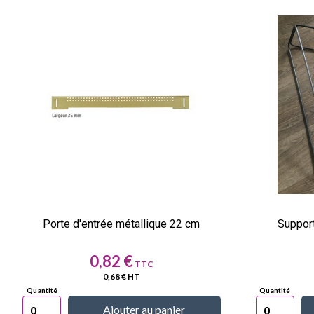
Porte d'entrée métallique 22 cm
Suppor
Prix
0,82 €
0,68 € HT
Ajouter au panier