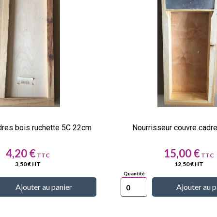
dres bois ruchette 5C 22cm
Nourrisseur couvre cadr
Prix
Prix
4,20 €
15,00 €
3,50 € HT
12,50 € HT
Ajouter au panier
Ajouter au p