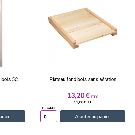
e bois 5C
Plateau fond bois sans aération
Prix
13,20 €
11,00 € HT
anier
Ajouter au panier