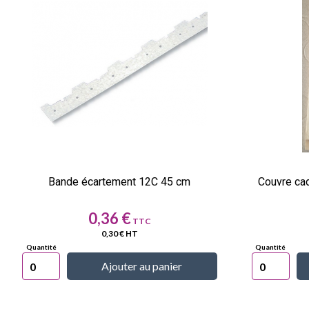
Bande écartement 12C 45 cm
Couvre ca
Prix
0,36 €
0,30 € HT
Ajouter au panier