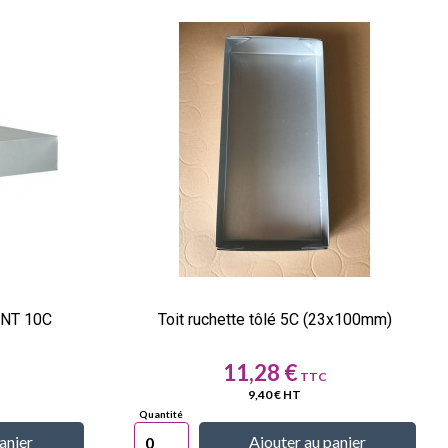
DANT 10C
Toit ruchette tôlé 5C (23x100mm)
Prix
11,28 €
9,40 € HT
anier
Ajouter au panier