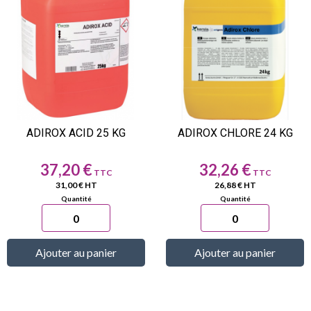
ADIROX ACID 25 KG
ADIROX CHLORE 24 KG
Prix
Prix
37,20 €
32,26 €
31,00 € HT
26,88 € HT
Ajouter au panier
Ajouter au panier