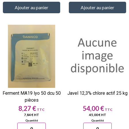
Ajouter au panier
Ajouter au panier
Ferment MA19 lyo 50 dcu 50
Javel 12,3% chlore actif 25 kg
pièces
Prix
Prix
8,27 €
54,00 €
7,84 € HT
45,00 € HT