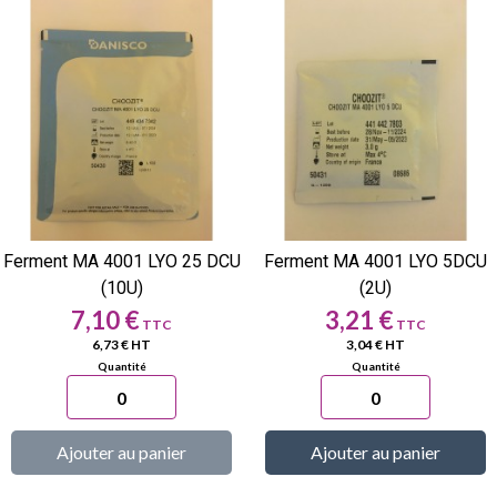
Ferment MA 4001 LYO 25 DCU
Ferment MA 4001 LYO 5DCU
(10U)
(2U)
Prix
Prix
7,10 €
3,21 €
6,73 € HT
3,04 € HT
Ajouter au panier
Ajouter au panier