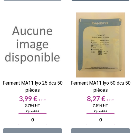
Ferment MA11 lyo 25 dcu 50
Ferment MA11 lyo 50 dcu 50
pièces
pièces
Prix
Prix
3,99 €
8,27 €
3,78 € HT
7,84 € HT