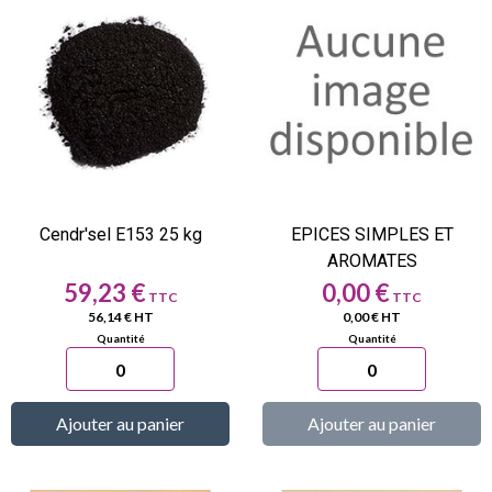
Cendr'sel E153 25 kg
EPICES SIMPLES ET
AROMATES
Prix
Prix
59,23 €
0,00 €
56,14 € HT
0,00 € HT
Ajouter au panier
Ajouter au panier