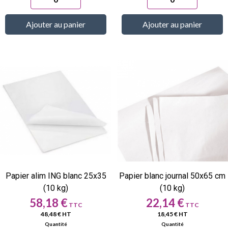
Ajouter au panier
Ajouter au panier
Papier alim ING blanc 25x35
Papier blanc journal 50x65 cm
(10 kg)
(10 kg)
Prix
Prix
58,18 €
22,14 €
48,48 € HT
18,45 € HT