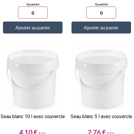
Ajouter au panier
Ajouter au panier
Seau blanc 10 l avec couvercle
Seau blanc 5 l avec couvercle
Prix
Prix
4,10 €
2,76 €