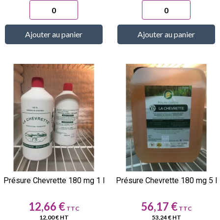
Ajouter au panier
Ajouter au panier
Présure Chevrette 180 mg 1 l
Présure Chevrette 180 mg 5 l
Prix
Prix
12,66 €
56,17 €
12,00 € HT
53,24 € HT