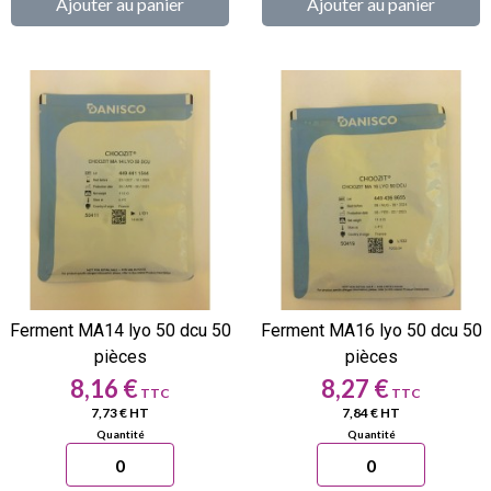
Ajouter au panier
Ajouter au panier
Ferment MA14 lyo 50 dcu 50
Ferment MA16 lyo 50 dcu 50
pièces
pièces
Prix
Prix
8,16 €
8,27 €
7,73 € HT
7,84 € HT