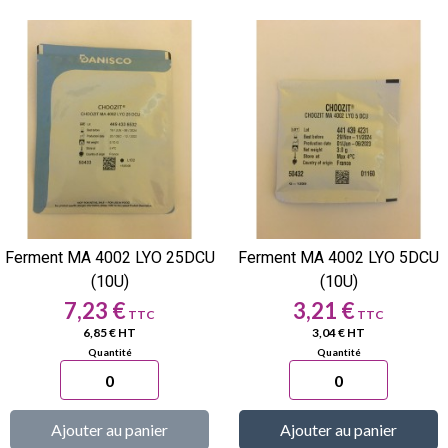
Ferment MA 4002 LYO 25DCU
Ferment MA 4002 LYO 5DCU
(10U)
(10U)
Prix
Prix
7,23 €
3,21 €
6,85 € HT
3,04 € HT
Ajouter au panier
Ajouter au panier